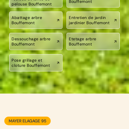
Bouffemont
pelouse Bouffemont
Abattage arbre
Entretien de jardin
Bouffemont
jardinier Bouffemont
Dessouchage arbre
Etetage arbre
Bouffemont
Bouffemont
Pose grillage et
cloture Bouffemont
MAYER ELAGAGE 95