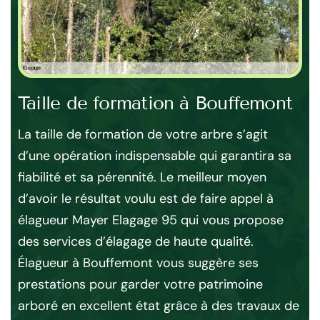
Taille de formation à Bouffemont
Ta
La taille de formation de votre arbre s’agit
Si 
d’une opération indispensable qui garantira sa
l’a
 de
fiabilité et sa pérennité. Le meilleur moyen
l’e
e
d’avoir le résultat voulu est de faire appel à
réa
élagueur Mayer Elagage 95 qui vous propose
ef
es
des services d’élagage de haute qualité.
Bo
cm
Élagueur à Bouffemont vous suggère ses
les
prestations pour garder votre patrimoine
nat
arboré en excellent état grâce à des travaux de
sel
r,