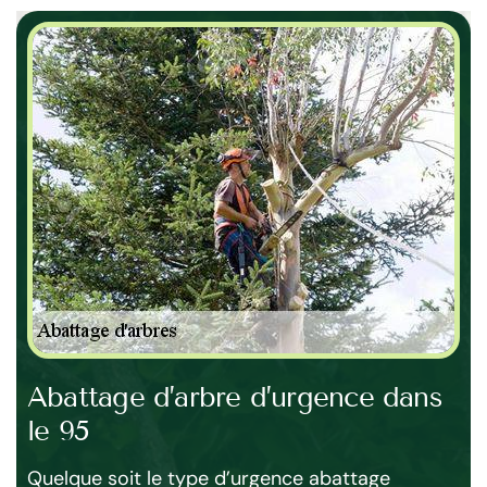
Abattage d’arbre d’urgence dans
Fa
le 95
ar
e,
Quelque soit le type d’urgence abattage
Po