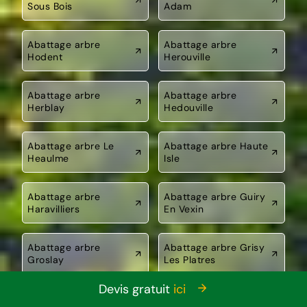
Sous Bois
Adam
Abattage arbre
Abattage arbre
Hodent
Herouville
Abattage arbre
Abattage arbre
Herblay
Hedouville
Abattage arbre Le
Abattage arbre Haute
Heaulme
Isle
Abattage arbre
Abattage arbre Guiry
Haravilliers
En Vexin
Abattage arbre
Abattage arbre Grisy
Groslay
Les Platres
Devis gratuit
ici
Abattage arbre
Abattage arbre