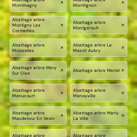
Montmagny
Montlignon
Abattage arbre
Abattage arbre
Montigny Les
Montgeroult
Cormeilles
Abattage arbre
Abattage arbre Le
Moisselles
Mesnil Aubry
Abattage arbre Mery
Abattage arbre Meriel
Sur Oise
Abattage arbre
Abattage arbre
Menucourt
Menouville
Abattage arbre
Abattage arbre Marly
Maudetour En Vexin
La Ville
Abattage arbre
Abattage arbre