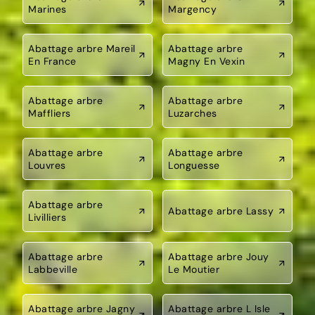
Marines
Margency
Abattage arbre Mareil
Abattage arbre
En France
Magny En Vexin
Abattage arbre
Abattage arbre
Maffliers
Luzarches
Abattage arbre
Abattage arbre
Louvres
Longuesse
Abattage arbre
Abattage arbre Lassy
Livilliers
Abattage arbre
Abattage arbre Jouy
Labbeville
Le Moutier
Abattage arbre Jagny
Abattage arbre L Isle