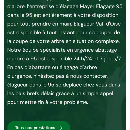
r
d’arbre, l’entreprise d’élagage Mayer Elagage 95
d'a
dans le 95 est entièrement à votre disposition
êtr
us
pour tout prendre en main. Élagueur Val-d'Oise
gar
ble
est disponible à tout instant pour s'occuper de
en
la coupe de votre arbre en situation complexe.
plu
er.
Notre équipe spécialiste en urgence abattage
qua
il
d’arbre à 95 est disponible 24 h/24 et 7 jours/7.
opé
En cas d’abattage ou élagage d’arbre
un
ns
d’urgence, n’hésitez pas à nous contacter,
int
élagueur dans le 95 se déplace chez vous dans
po
les plus brefs délais grâce à un simple appel
se 
pour mettre fin à votre problème.
vo
Tous nos préstations