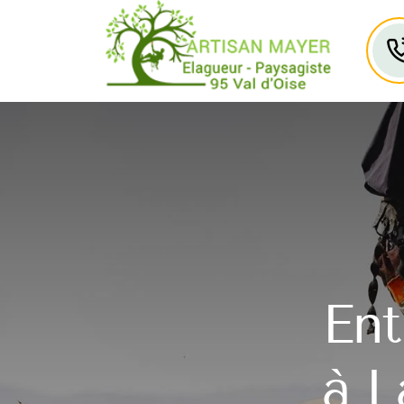
Ent
à L