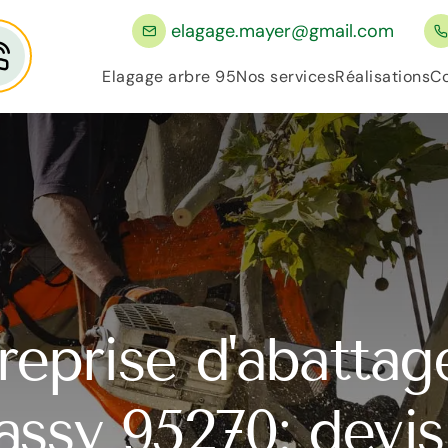
elagage.mayer@gmail.com
Elagage arbre 95
Nos services
Réalisations
Co
reprise d'abattag
assy 95270: devis