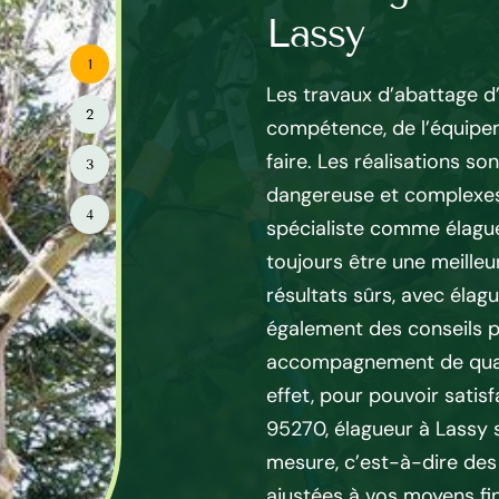
plexe à Lassy
Lassy
1
ri ou très malade présentant
Les travaux d’abattage d
2
 encore l’arbre atteint une
compétence, de l’équipeme
les milieux urbains), on dit
faire. Les réalisations so
3
plexe. Dans ce cas, le moyen
dangereuse et complexes. 
4
. L’entreprise d’abattage
spécialiste comme élagu
st la solution par excellence
toujours être une meilleur
ituations, y compris les
résultats sûrs, avec élag
nt impossibles à régler.
également des conseils p
hniques très élaborées lui
accompagnement de qualit
importe quel arbre,
effet, pour pouvoir satisf
de façon sécuritaire et sans
95270, élagueur à Lassy 
.
mesure, c’est-à-dire des 
ajustées à vos moyens fi