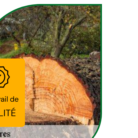
ail de
LITÉ