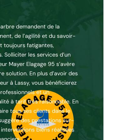
d'abattage d
’arbre demandent de la
Pour effectuer une opér
nt, de l’agilité et du savoir-
intervention des spécial
nt toujours fatigantes,
pour la raison de sécuri
Solliciter les services d’un
d'abattage de votre ar
eur Mayer Elagage 95 s’avère
Mayer Elagage 95. De pl
e solution. En plus d’avoir des
professionnel qualifié q
ueur à Lassy, vous bénéficierez
bonne opération d'abatt
rofessionnels et un
une assurance parfaite 
é à tarif très raisonnable. En
un résultat au top. Pou
aire tous ses clients dans le
Mayer Elagage 95 qui s
suggère des prestations sur-
pour confier votre trav
interventions biens réalisées
nanciers.