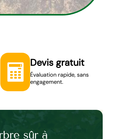
Devis gratuit
Évaluation rapide, sans
engagement.
rbre sûr à
Faites appel