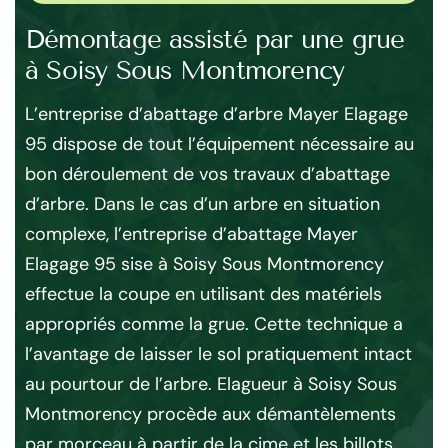
Démontage assisté par une grue
En
à Soisy Sous Montmorency
9
nt
,
L’entreprise d’abattage d’arbre Mayer Elagage
L’
 de
95 dispose de tout l’équipement nécessaire au
So
bon déroulement de vos travaux d’abattage
spé
y
d’arbre. Dans le cas d’un arbre en situation
El
complexe, l’entreprise d’abattage Mayer
ac
Elagage 95 sise à Soisy Sous Montmorency
to
is
effectue la coupe en utilisant des matériels
po
n
appropriés comme la grue. Cette technique a
no
s
l’avantage de laisser le sol pratiquement intact
l’
car
au pourtour de l’arbre. Elagueur à Soisy Sous
Mo
Montmorency procède aux démantèlements
te
par morceau à partir de la cime et les billots,
int