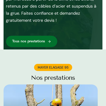
.
retenus par des câbles d’acier et suspendus à
C’
la grue. Faites confiance et demandez
en
gratuitement votre devis !
des
arb
Tous nos préstations
MAYER ELAGAGE 95
Nos prestations