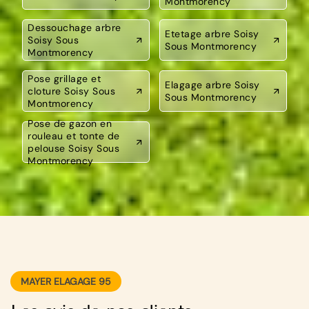
Montmorency
Dessouchage arbre
Etetage arbre Soisy
Soisy Sous
Sous Montmorency
Montmorency
Pose grillage et
Elagage arbre Soisy
cloture Soisy Sous
Sous Montmorency
Montmorency
Pose de gazon en
rouleau et tonte de
pelouse Soisy Sous
Montmorency
MAYER ELAGAGE 95