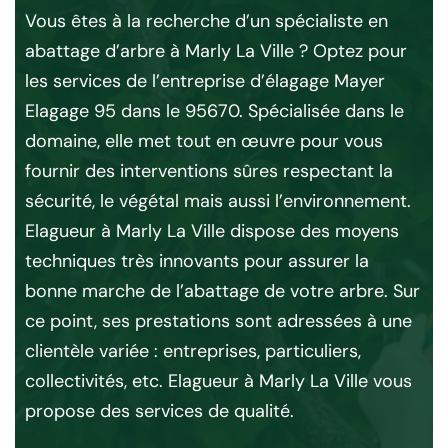
Vous êtes à la recherche d’un spécialiste en
La
abattage d’arbre à Marly La Ville ? Optez pour
ent
les services de l’entreprise d’élagage Mayer
May
ur
Elagage 95 dans le 95670. Spécialisée dans le
vo
s
domaine, elle met tout en œuvre pour vous
fi
and
fournir des interventions sûres respectant la
not
e
sécurité, le végétal mais aussi l’environnement.
du
Elagueur à Marly La Ville dispose des moyens
re
techniques très innovants pour assurer la
po
 de
bonne marche de l’abattage de votre arbre. Sur
tr
ce point, ses prestations sont adressées à une
to
clientèle variée : entreprises, particuliers,
fic
e
collectivités, etc. Elagueur à Marly La Ville vous
no
propose des services de qualité.
vo
en