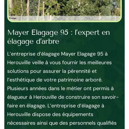
Mayer Elagage 95 : l’expert en
Dé
élagage d’arbre
él
s
el
L’entreprise d’élagage Mayer Elagage 95 à
Po
Herouville veille à vous fournir les meilleures
de
 la
solutions pour assurer la pérennité et
Pou
l’esthétique de votre patrimoine arboré.
pr
Plusieurs années dans le métier ont permis à
Ma
r
élagueur à Herouville de construire son savoir-
tra
 bas
faire en élagage. L’entreprise d’élagage à
pl
Herouville dispose des équipements
He
nécessaires ainsi que des personnels qualifiés
tar