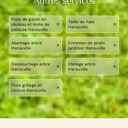
Autres services
Pose de gazon en
Taille de haie
rouleau et tonte de
Herouville
pelouse Herouville
Abattage arbre
Entretien de jardin
Herouville
jardinier Herouville
Dessouchage arbre
Etetage arbre
Herouville
Herouville
Pose grillage et
cloture Herouville