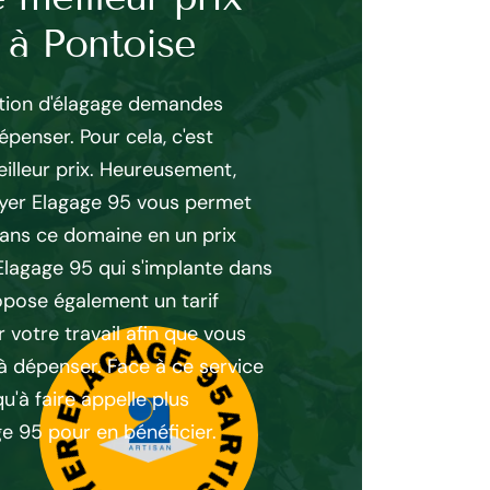
 à Pontoise
une tâche di
ation d'élagage demandes
L’élagage nécessite de
enser. Pour cela, c'est
respectueuses de normes
illeur prix. Heureusement,
est une tâche complex
yer Elagage 95 vous permet
poussée des différentes
 dans ce domaine en un prix
technique de taille me
Elagage 95 qui s'implante dans
intervenir. C’est un art
pose également un tarif
techniques très poussée
 votre travail afin que vous
sûr, il vous est recomm
x à dépenser. Face à ce service
d’un spécialiste comme
u'à faire appelle plus
effectuer les interventi
 95 pour en bénéficier.
d’un savoir-faire uniqu
nécessaires pour effec