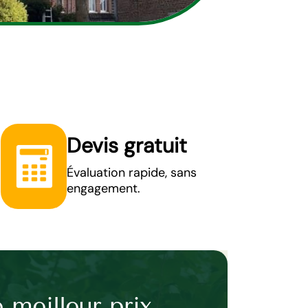
Devis gratuit
Évaluation rapide, sans
engagement.
 meilleur prix
Elagage d’ar