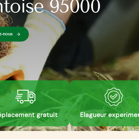
toise 95000
z-nous
placement gratuit
Elagueur experime