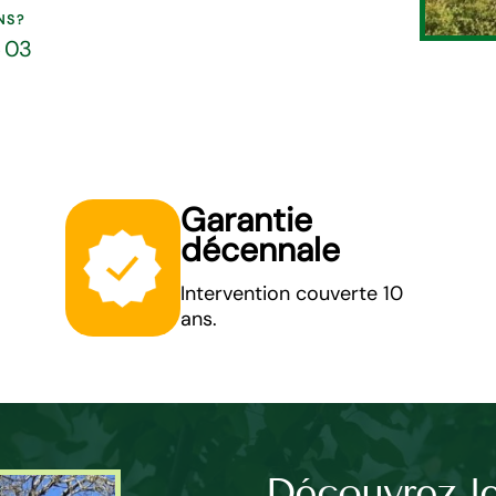
NS?
5 03
Garantie
décennale
Intervention couverte 10
ans.
re pas cher
Découvrez le