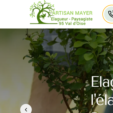
Ela
l'é