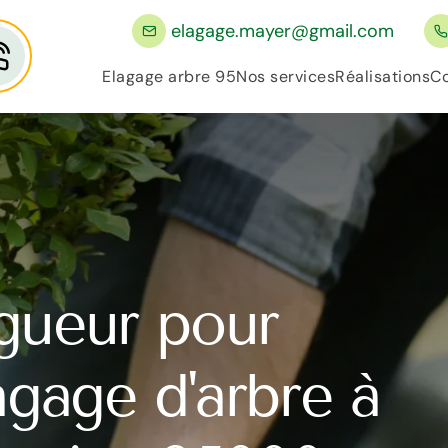
elagage.mayer@gmail.com
Elagage arbre 95
Nos services
Réalisations
Co
gueur pour
lagage d'arbre à