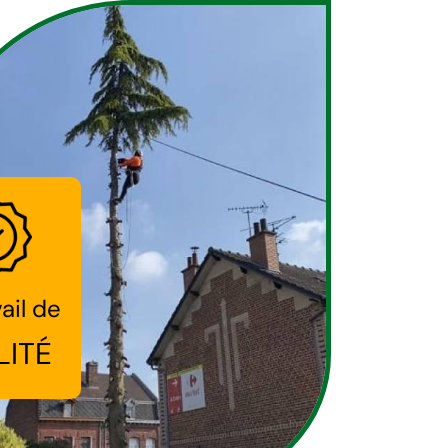
ail de
LITÉ