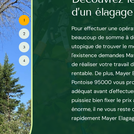
d’un élagage
rbre sont complexes et
1
d’un professionnel comme
Pour effectuer une opér
 95 sise à Pontoise. Elagueur
2
beaucoup de somme à dép
 discussion et sera en
utopique de trouver le me
3
tes vos demandes tout en
l'existence demandes Ma
écurité. Il veille à faire
4
de réaliser votre travail
 le 95000 des tarifs les plus
rentable. De plus, Mayer 
ger la qualité de ses
Pontoise 95000 vous pro
ise propose des tarifs
adéquat avant d'effectuer
currence. Chaque cas et
puissiez bien fixer le pri
és afin de fournir les
énorme, il ne vous reste q
rapidement Mayer Elagage