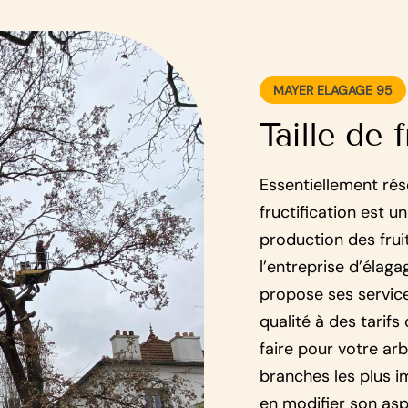
MAYER ELAGAGE 95
Taille de 
Essentiellement rése
fructification est 
production des fruit
l’entreprise d’élag
propose ses services
qualité à des tarifs
faire pour votre ar
branches les plus i
en modifier son asp