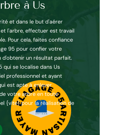
arbre à Us
d’un élagag
ité et dans le but d'aérer
Pour effectuer une opé
t l'arbre, effectuer est travail
beaucoup de somme à dé
le. Pour cela, faites confiance
utopique de trouver le 
age 95 pour confier votre
l'existence demandes 
 d'obtenir un résultat parfait.
de réaliser votre travai
 qui se localise dans Us
rentable. De plus, Maye
l professionnel et ayant
Us 95450 vous propose
ui est apte à enlever
avant d'effectuer votre 
de votre arbre en toute
bien fixer le prix à dép
el {vite} pour la réalisation de
il ne vous reste qu'à fa
Mayer Elagage 95 pour e