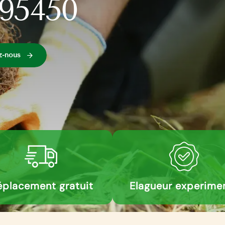
 95450
z-nous
placement gratuit
Elagueur experime