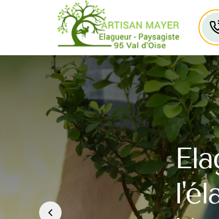
Ela
l'é