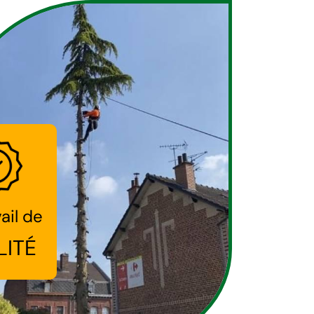
ail de
LITÉ