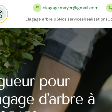
elagage.mayer@gmail.com
Elagage arbre 95
Nos services
Réalisations
Co
gueur pour
lagage d'arbre à