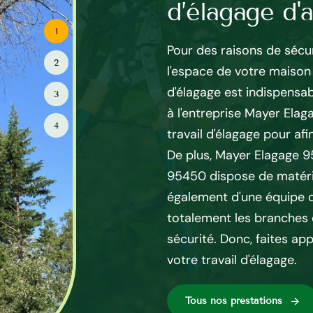
pices
d’élagage d'
1
vise pas, il existe des
Pour des raisons de sécur
2
ype d’arbre. Il faut éviter
l'espace de votre maison e
ontée de sève (début
d'élagage est indispensab
3
e mise en repos de l’arbre
à l'entreprise Mayer Elag
4
ent pour les feuillus. L’hiver
travail d'élagage pour afin
pice à tout type d’élagage
De plus, Mayer Elagage 95
ils sont en repos végétatif.
95450 dispose de matérie
 démontages, pas de période
également d'une équipe q
s se font toute l’année.
totalement les branches 
agne lors de la coupe de
sécurité. Donc, faites app
votre travail d'élagage.
Tous nos préstations