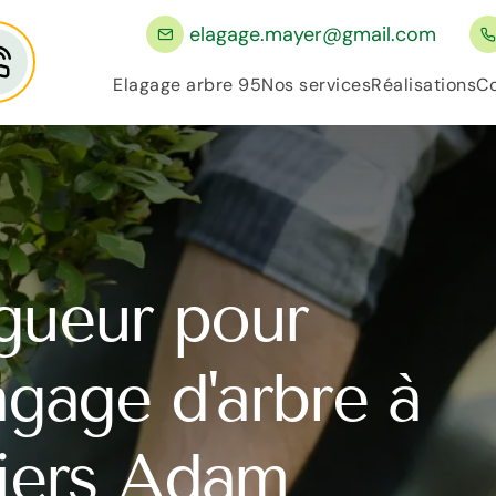
elagage.mayer@gmail.com
Elagage arbre 95
Nos services
Réalisations
Co
gueur pour
lagage d'arbre à
liers Adam