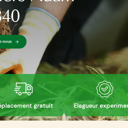
840
z-nous
placement gratuit
Elagueur experime