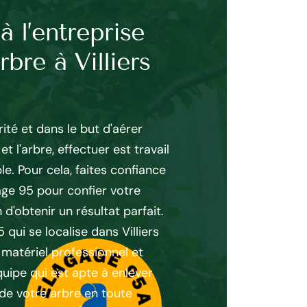
à l’entreprise
Les différe
rbre à Villiers
de taille
Élagueur à Villiers Adam
perfection toutes les t
ité et dans le but d'aérer
Ainsi, n’hésitez pas à lu
t l'arbre, effectuer est travail
projet d’élagage dans le
le. Pour cela, faites confiance
façons de faire l’élagage
age 95 pour confier votre
permettant de maintenir 
 d'obtenir un résultat parfait.
Taille d’entretien : prés
qui se localise dans Villiers
l’arbre. • Taille de form
atériel professionnel et
houpier de l’arbre. • Tai
uipe qui est apte à enlever
prise au vent et évite q
de votre arbre en toute
Taille de restructuration