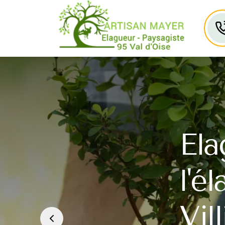
Ela
l'é
Vil