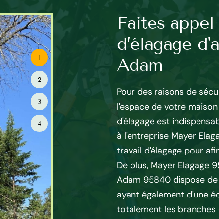
 95 : l’expert
Faites appel 
arbre
d’élagage d'a
1
Adam
r Elagage 95 à Villiers
2
les meilleures solutions pour
Pour des raisons de sécur
sthétique de votre patrimoine
3
l'espace de votre maison e
ans le métier ont permis à
d'élagage est indispensab
4
e construire son savoir-faire
à l'entreprise Mayer Elag
élagage à Villiers Adam
travail d'élagage pour afin
écessaires ainsi que des
De plus, Mayer Elagage 95 
’élagage et l’entretien de
Adam 95840 dispose de m
r Elagage 95 intervient
ayant également d'une éq
quelle situation et sur tout
totalement les branches 
nfiance et bénéficiez des