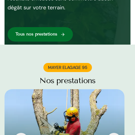
dégât sur votre terrain.
af
dé
Tous nos préstations
MAYER ELAGAGE 95
Nos prestations