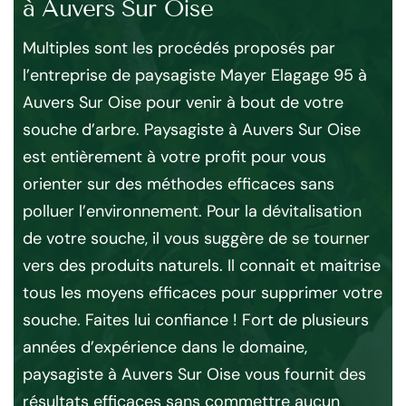
à Auvers Sur Oise
cr
Multiples sont les procédés proposés par
Dis
l’entreprise de paysagiste Mayer Elagage 95 à
mo
ge,
Auvers Sur Oise pour venir à bout de votre
pa
,…
souche d’arbre. Paysagiste à Auvers Sur Oise
vo
ion
est entièrement à votre profit pour vous
d’a
orienter sur des méthodes efficaces sans
95
polluer l’environnement. Pour la dévitalisation
dé
de votre souche, il vous suggère de se tourner
May
r
vers des produits naturels. Il connait et maitrise
co
tous les moyens efficaces pour supprimer votre
de
souche. Faites lui confiance ! Fort de plusieurs
pl
 de
années d’expérience dans le domaine,
du 
e
paysagiste à Auvers Sur Oise vous fournit des
pa
tez
résultats efficaces sans commettre aucun
s’