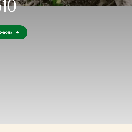
10
z-nous