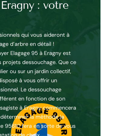
 Eragny : votre
Dessouchage
les avantag
ionnels qui vous aideront à
Le dessouchage par rog
ge d’arbre en détail !
95610 offre plusieurs a
ayer Elagage 95 à Eragny est
semer après évacuation
vos projets dessouchage. Que ce
toute trace d’un arbre
lier ou sur un jardin collectif,
• Pas de développemen
isposé à vous offrir un
de contaminer les arbre
ionnel. Le dessouchage
copeaux aux fins de pai
ifférent en fonction de son
Faible coût en compara
aysagiste à Eragny commencera
valorisation directe de
e déterminer la méthode la
déchets nécessaire) • 
e 95610 fera en sorte de vous
souche est l’outil idéal
station de choix.