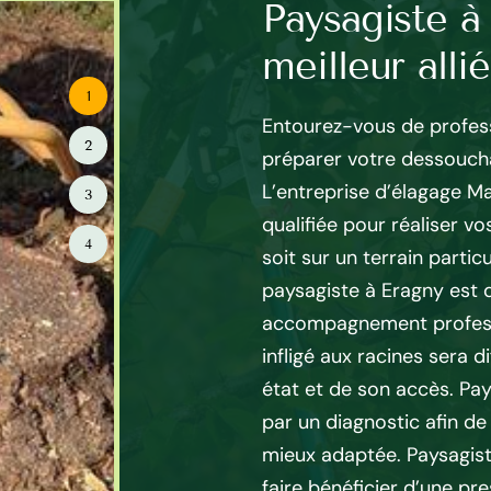
ardinier
Paysagiste à
à Eragny
meilleur allié
1
un travail qui est délicat.
Entourez-vous de profess
2
s pensent que cela coûte cher
préparer votre dessoucha
ls pour ce genre de travail.
L’entreprise d’élagage M
3
 offre qui la différencie l’un
qualifiée pour réaliser 
4
yer Elagage 95, ses offres sont
soit sur un terrain particu
vant la grandeur de votre
paysagiste à Eragny est d
rs de Mayer Elagage 95 est
accompagnement profess
ès compétents pour effectuer
infligé aux racines sera d
e parce qu’ils disposent de
état et de son accès. P
riel adéquat qui suit la
par un diagnostic afin d
 Donc, entrez en contacte à
mieux adaptée. Paysagist
tue dans Eragny 95610. Et,
faire bénéficier d’une pre