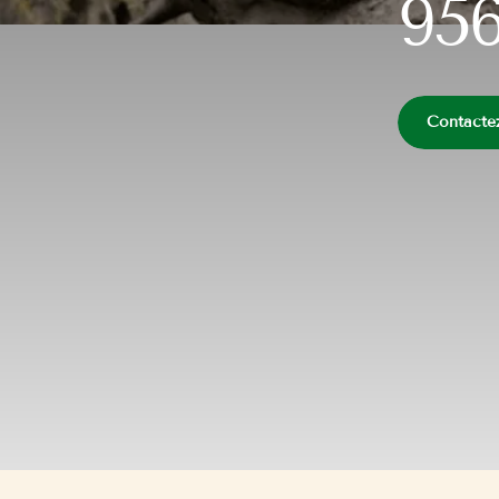
956
Contacte