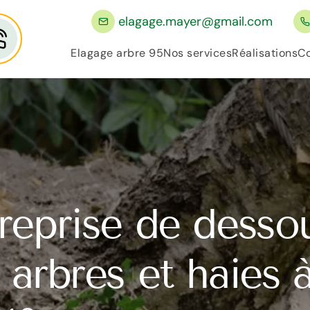
elagage.mayer@gmail.com
Elagage arbre 95
Nos services
Réalisations
Co
reprise de dess
 arbres et haies 