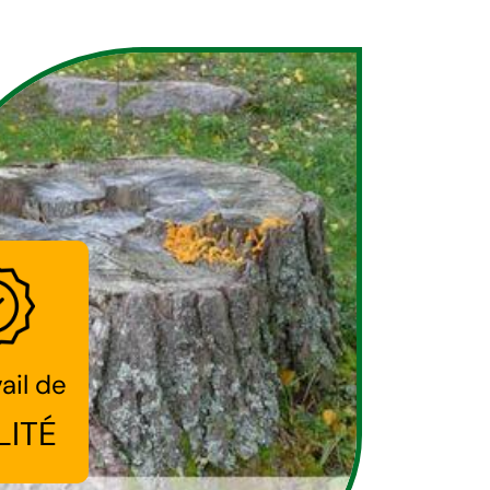
ail de
LITÉ