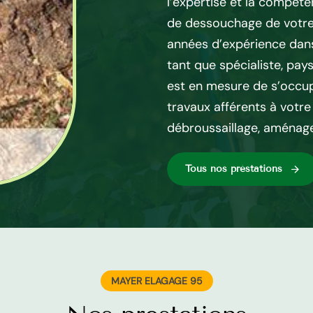
ose des spécialistes
l’expertise et la compéte
 genre de travail. Ainsi,
de dessouchage de votre 
yer Elagage 95 qui se
années d’expérience dans
nesse 95140. Et rassurez à
tant que spécialiste, pa
ctuer vos travaux de
est en mesure de s’occup
pour votre terrain.
travaux afférents à votr
débroussaillage, aménag
Tous nos préstations
MAYER ELAGAGE 95