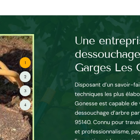
pécialiste le
Une entrepri
arbre et haie à
dessouchage
1
Gonesse
Garges Les 
2
ie est un travail qui
Disposant d’un savoir-fa
3
 afin d’effectuer ce travail
techniques les plus élab
de souche. D’ailleurs, peu
Gonesse est capable de v
4
, il est préférable
dessouchage d’arbre parf
ionnel. Donc, le service de
95140. Connu pour travai
uat à vos attentes sur le
et professionnalisme, pa