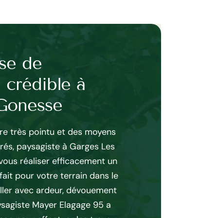
se de
Paysagiste 
 crédible à
Gonesse : v
Gonesse
allié
ire très pointu et des moyens
Entourez-vous de profe
orés, paysagiste à Garges Les
préparer votre dessouch
ous réaliser efficacement un
L’entreprise d’élagage
ait pour votre terrain dans le
Gonesse est qualifiée p
ller avec ardeur, dévouement
dessouchage. Que ce soi
ysagiste Mayer Elagage 95 a
sur un jardin collectif,