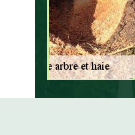
dessouchage puisqu’il disp
hautement qualifiés dans ce
appelez immédiatement Ma
réside dans Garges Les Go
ses spécialistes pour effe
dessouchage arbre et haie 