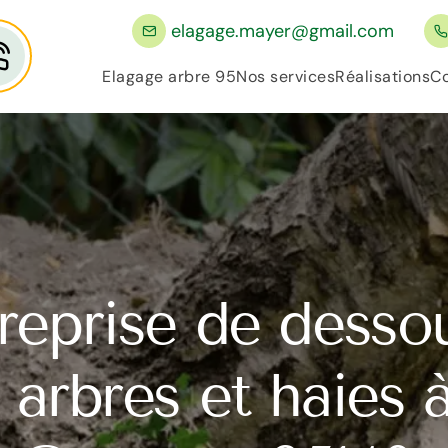
elagage.mayer@gmail.com
Elagage arbre 95
Nos services
Réalisations
Co
reprise de dess
 arbres et haies 