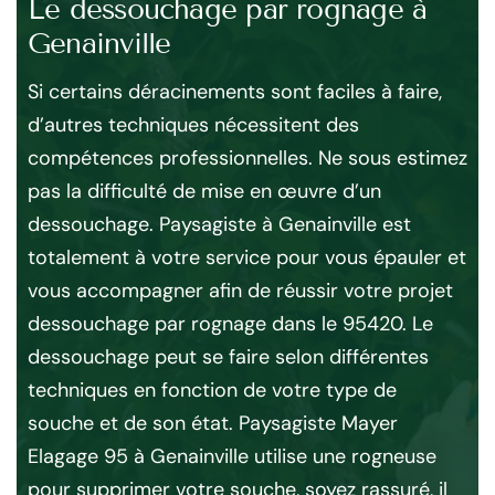
Le dessouchage par rognage à
D
Genainville
Ge
Si certains déracinements sont faciles à faire,
Vot
d’autres techniques nécessitent des
de 
compétences professionnelles. Ne sous estimez
et 
pas la difficulté de mise en œuvre d’un
de
dessouchage. Paysagiste à Genainville est
ter
totalement à votre service pour vous épauler et
su
vous accompagner afin de réussir votre projet
en
ent
dessouchage par rognage dans le 95420. Le
L’
dessouchage peut se faire selon différentes
Gen
ec
techniques en fonction de votre type de
ar
 les
souche et de son état. Paysagiste Mayer
en
cun
Elagage 95 à Genainville utilise une rogneuse
à 
pour supprimer votre souche, soyez rassuré, il
po