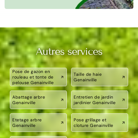
Autres services
Pose de gazon en
Taille de haie
rouleau et tonte de
Genainville
pelouse Genainville
Abattage arbre
Entretien de jardin
Genainville
jardinier Genainville
Etetage arbre
Pose grillage et
Genainville
cloture Genainville