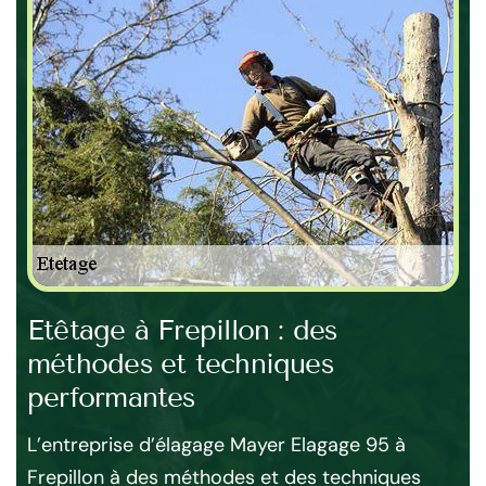
Etêtage à Frepillon : des
Ra
méthodes et techniques
à 
performantes
e
Sit
on
spé
L’entreprise d’élagage Mayer Elagage 95 à
bre.
l’a
Frepillon à des méthodes et des techniques