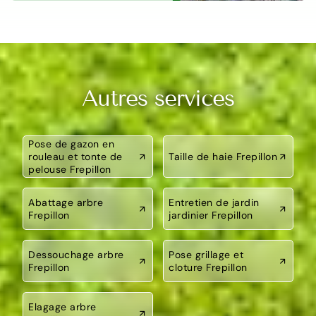
Autres services
Pose de gazon en
rouleau et tonte de
Taille de haie Frepillon
pelouse Frepillon
Abattage arbre
Entretien de jardin
Frepillon
jardinier Frepillon
Dessouchage arbre
Pose grillage et
Frepillon
cloture Frepillon
Elagage arbre