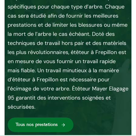
on
réf
spécifiques pour chaque type d’arbre. Chaque
jar
cas sera étudié afin de fournir les meilleures
 de
des
prestations et de limiter les blessures ou même
aba
la mort de l’arbre le cas échéant. Doté des
Alo
techniques de travail hors pair et des matériels
l’
les plus révolutionnaires, étêteur à Frepillon est
n
di
en mesure de vous fournir un travail rapide
pou
mais fiable. Un travail minutieux à la manière
la
May
d’étêteur à Frepillon est nécessaire pour
957
l’écimage de votre arbre. Étêteur Mayer Elagage
May
95 garantit des interventions soignées et
d’é
sécurisées.
Tous nos préstations