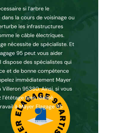
pour l’étêta
essaire si l’arbre le
dans la cours de voisinage ou
Sachez que l’étêtage est
rturbe les infrastructures
de bonne attention afin
mme le câble électriques.
arbre pendant l’interven
age nécessite de spécialiste. Et
vous pensez à effectuer
Elagage 95 peut vous aider
un peu parce que vous 
l dispose des spécialistes qui
suffisante sur le prix. A
nce et de bonne compétence
abordable, profitez l’of
appelez immédiatement Mayer
fait pour vos travaux d’
à Villeron 95380. Ainsi, si vous
réduction selon la gran
l’étêtage bien réalisé,
plus, la demande de dev
travail à Mayer Elagage 95
Donc, pour plus d’infor
Elagage 95 qui s’implan
optez à son prix aborda