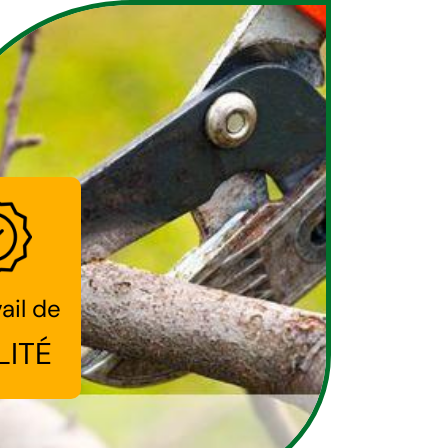
ail de
LITÉ