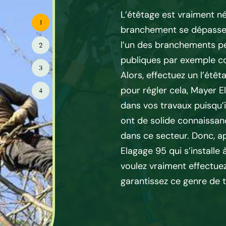
illeron
L’étêtage est vraiment néc
1
branchement se dépasse 
 peut effectuer les travaux
l’un des branchements pe
2
un travail qui est un peu
publiques par exemple co
 pas de connaissance et la
3
Alors, effectuez un l’étêt
it pour que l’étêtage dans
pour régler cela, Mayer 
4
terrain se réalise bien en
dans vos travaux puisqu’i
 d’engager les spécialistes.
ont de solide connaissa
agage 95 est à votre service
dans ce secteur. Donc, 
t hautement qualifiés et très
Elagage 95 qui s’installe 
ce genre de travail. Donc,
voulez vraiment effectuez 
ire appel à Mayer Elagage 95
garantissez ce genre de 
n 95380. Et, comptez à ses
vos travaux d’étêtage en