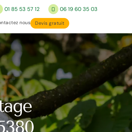
01 85 53 57 12
06 19 60 35 03
ntactez nous
Devis gratuit
êtage
95380