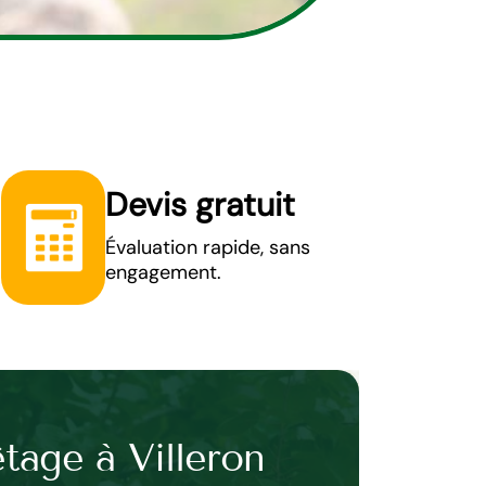
Devis gratuit
Évaluation rapide, sans
engagement.
êtage à Villeron
Optez le pr