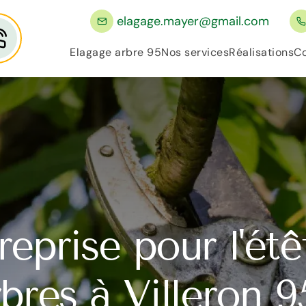
elagage.mayer@gmail.com
Elagage arbre 95
Nos services
Réalisations
Co
reprise pour l'ét
rbres à Villeron 