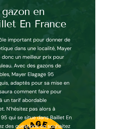
 gazon en
Ensemencem
illet En France
à Baillet En
rôle important pour donner de
Pour l'ensemencement d'
tique dans une localité, Mayer
préparation est primord
donc un meilleur prix pour
conseillons de faire app
uleau. Avec des gazons de
comme l’entreprise pay
ables, Mayer Elagage 95
Baillet En France. Jardin
quis, adaptés pour sa mise en
ratisse et traite votre 
 saura comment faire pour
pour offrir aux semence
à un tarif abordable
s’épanouir. Jardinier à 
. N’hésitez pas alors à
main la préparation et
5 qui se situe dans Baillet En
nouvelle pelouse. L’ent
ez des questions ou souhaitez
Elagage 95 opérant dan