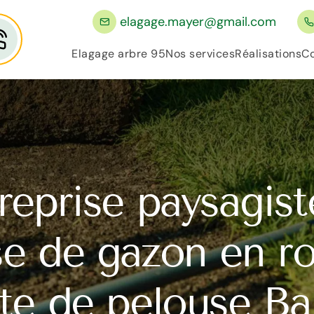
elagage.mayer@gmail.com
Elagage arbre 95
Nos services
Réalisations
Co
reprise paysagist
e de gazon en ro
te de pelouse Bai