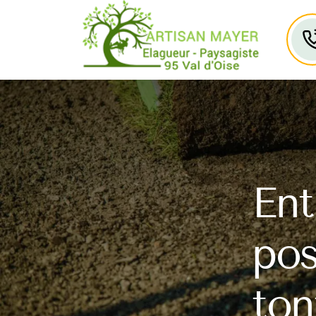
Ent
pos
ton