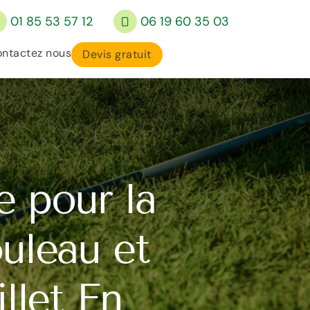
01 85 53 57 12
06 19 60 35 03
ntactez nous
Devis gratuit
e pour la
uleau et
llet En