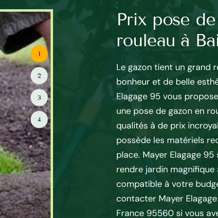
nité de votre
Prix pose de
llet En France
rouleau à Ba
1
inier à Baillet En France
Le gazon tient un grand 
2
s : stimule la croissance des
bonheur et de belle esthé
duction d’un gazon épais et
Elagage 95 vous propose 
3
ises herbes. Jardinier à
une pose de gazon en ro
4
 bien-être de votre gazon et à
qualités à de prix incroy
 Il vous propose ses services
possède les matériels re
 gazon et pour garder votre
place. Mayer Elagage 95
râce à des soins efficaces.
rendre jardin magnifique 
tion, l’entreprise de jardinage
compatible à votre budget
aillet En France vous propose
contacter Mayer Elagage 9
ure en matière de tonte de
France 95560 si vous av