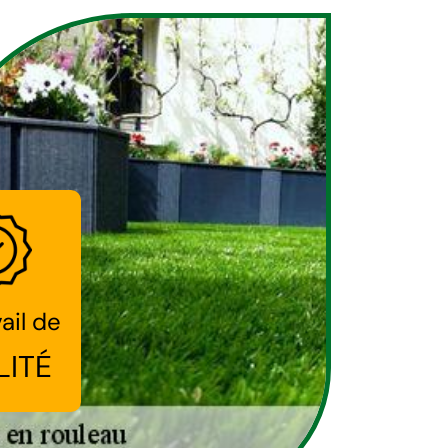
ail de
LITÉ