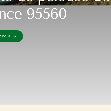
nce 95560
z-nous