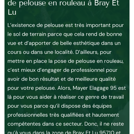
de pelouse en rouleau à Bray Et
9
Lu
L’
Et 
L’existence de pelouse est très important pour
d’e
le sol de terrain parce que cela rend de bonne
ine
Lu,
vue et d’apporter de belle esthétique dans un
ver
cours ou dans une localité. D’ailleurs, pour
tou
mettre en place la pose de pelouse en rouleau,
es
tra
c’est mieux d’engager de professionnel pour
ver
avoir de bon résultat et de meilleure qualité
Et 
pour votre pelouse. Alors, Mayer Elagage 95 est
re
soi
là pour vous aider à réaliser ce genre de travail
tou
pour vous parce qu’il dispose des équipes
es
l’e
professionnelles très qualifiées et hautement
e
sat
compétentes dans ce secteur. Donc, il ne reste
qu’à vous dans la zone de Bray Et Lu 95710 et