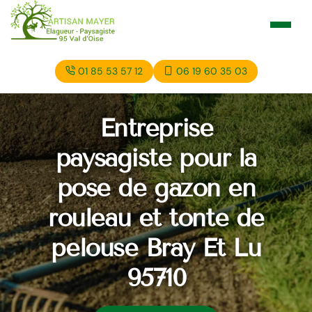
01 85 53 57 12
06 19 60 35 03
Entreprise
paysagiste pour la
pose de gazon en
rouleau et tonte de
pelouse Bray Et Lu
95710