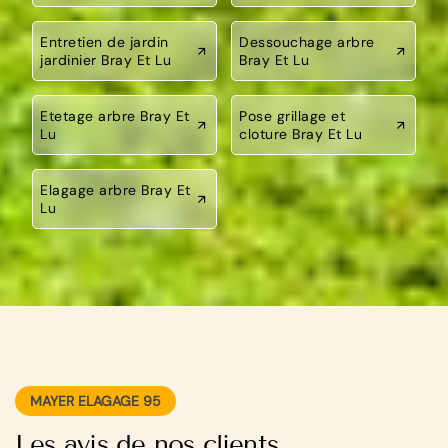
Entretien de jardin
Dessouchage arbre
jardinier Bray Et Lu
Bray Et Lu
Etetage arbre Bray Et
Pose grillage et
Lu
cloture Bray Et Lu
Elagage arbre Bray Et
Lu
MAYER ELAGAGE 95
Les avis de nos clients