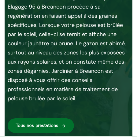
de 
e
Elagage 95 à Breancon procède à sa
Bre
n
régénération en faisant appel à des graines
gr
ns
spécifiques. Lorsque votre pelouse est brûlée
ex
e de
par le soleil, celle-ci se ternit et affiche une
vo
mps
couleur jaunâtre ou brune. Le gazon est abîmé,
vo
s
surtout au niveau des zones les plus exposées
dev
on
aux rayons solaires, et on constate même des
vou
 la
zones dégarnies. Jardinier à Breancon est
sit
disposé à vous offrir des conseils
en
professionnels en matière de traitement de
pelouse brulée par le soleil.
Tous nos préstations