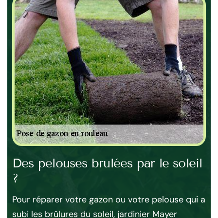
Des pelouses brulées par le soleil
De
?
Av
à B
e et
Pour réparer votre gazon ou votre pelouse qui a
to
subi les brûlures du soleil, jardinier Mayer