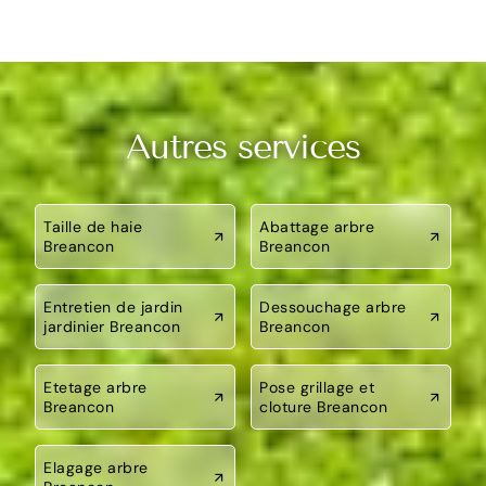
Autres services
Taille de haie
Abattage arbre
Breancon
Breancon
Entretien de jardin
Dessouchage arbre
jardinier Breancon
Breancon
Etetage arbre
Pose grillage et
Breancon
cloture Breancon
Elagage arbre