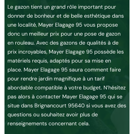
Le gazon tient un grand rôle important pour
L’
donner de bonheur et de belle esthétique dans
sp
ur
une localité, Mayer Elagage 95 vous propose
vo
ne
donc un meilleur prix pour une pose de gazon
ab
n
en rouleau. Avec des gazons de qualités à de
956
prix incroyables, Mayer Elagage 95 possède les
Bri
u,
matériels requis, adaptés pour sa mise en
pe
place. Mayer Elagage 95 saura comment faire
bes
pour rendre jardin magnifique à un tarif
êtr
est
abordable compatible à votre budget. N’hésitez
Bri
ail
pas alors à contacter Mayer Elagage 95 qui se
ses
situe dans Brignancourt 95640 si vous avez des
aut
questions ou souhaitez avoir plus de
laq
te
renseignements concernant cela.
40
yer