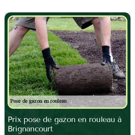
e
Prix pose de gazon en rouleau à
Ja
Brignancourt
E