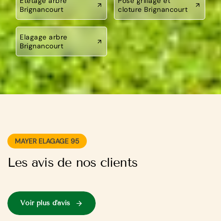
Etetage arbre
Pose grillage et
Brignancourt
cloture Brignancourt
Elagage arbre
Brignancourt
MAYER ELAGAGE 95
Les avis de nos clients
Voir plus d'avis