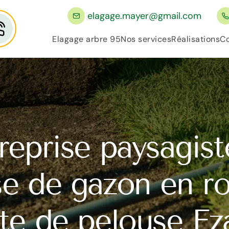
elagage.mayer@gmail.com
Elagage arbre 95
Nos services
Réalisations
Co
reprise paysagist
e de gazon en ro
te de pelouse Eza