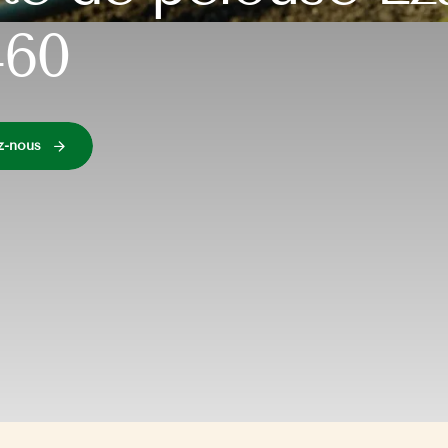
460
z-nous