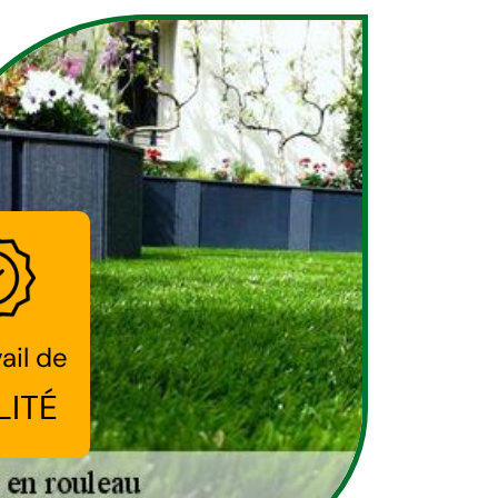
ail de
LITÉ