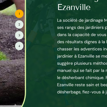
Ezanville
1
en mesure de tondre votre
La société de jardinage 
2
éviter le déssechage, de lui
ses rangs des jardiniers
opriés et de le traiter. Afin
dans la capacité de vous 
3
n toute saison, un entretien
des résultats dignes à la
4
ues de la voir jaunir ou
chasser les adventices in
erbes. Jardinier à Ezanville
jardinier à Ezanville se m
de l’art et respectera vos
suggère plusieurs métho
gencer ou tondre votre
manuel qui se fait par la 
ntacter l’entreprise de jardin
le désherbant chimique. 
lle et devenez un de nos
Ezanville reste sain et be
ervices de qualité.
désherbage, fiez-vous à j