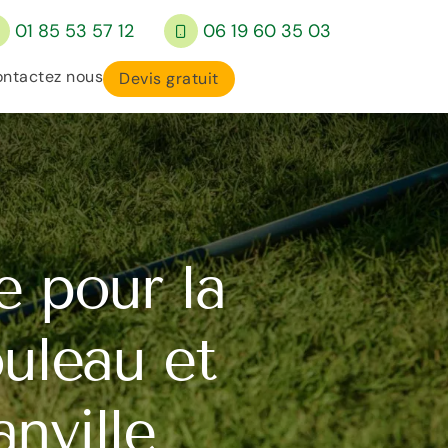
01 85 53 57 12
06 19 60 35 03
ntactez nous
Devis gratuit
e pour la
uleau et
nville