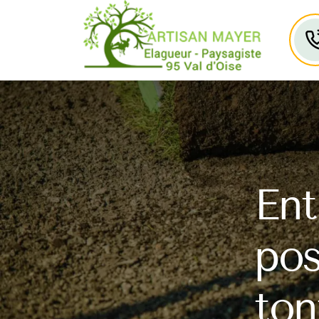
Ent
pos
ton