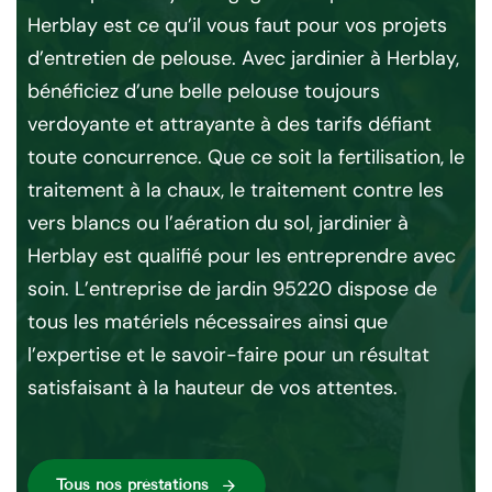
Herblay est ce qu’il vous faut pour vos projets
do
e
d’entretien de pelouse. Avec jardinier à Herblay,
un
se
bénéficiez d’une belle pelouse toujours
do
la
verdoyante et attrayante à des tarifs défiant
en
e
toute concurrence. Que ce soit la fertilisation, le
pr
mps
traitement à la chaux, le traitement contre les
ma
 de
vers blancs ou l’aération du sol, jardinier à
pl
Herblay est qualifié pour les entreprendre avec
pou
 la
soin. L’entreprise de jardin 95220 dispose de
ab
tous les matériels nécessaires ainsi que
pa
l’expertise et le savoir-faire pour un résultat
si
satisfaisant à la hauteur de vos attentes.
qu
re
Tous nos préstations