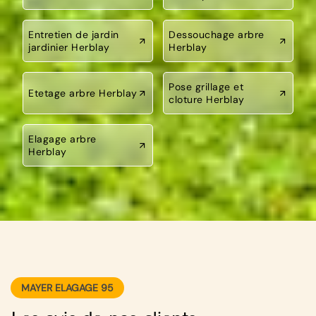
Entretien de jardin
Dessouchage arbre
jardinier Herblay
Herblay
Pose grillage et
Etetage arbre Herblay
cloture Herblay
Elagage arbre
Herblay
MAYER ELAGAGE 95