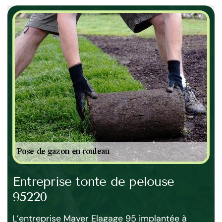
Entreprise tonte de pelouse
Pr
95220
H
e et
L’entreprise Mayer Elagage 95 implantée à
Le