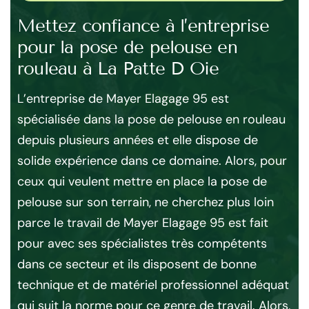
Mettez confiance à l’entreprise
A
pour la pose de pelouse en
à 
rouleau à La Patte D Oie
Si
to
L’entreprise de Mayer Elagage 95 est
ton
spécialisée dans la pose de pelouse en rouleau
e
gel
depuis plusieurs années et elle dispose de
fai
solide expérience dans ce domaine. Alors, pour
s
ton
ceux qui veulent mettre en place la pose de
ous
d’h
pelouse sur son terrain, ne cherchez plus loin
ch
parce le travail de Mayer Elagage 95 est fait
El
pour avec ses spécialistes très compétents
la
dans ce secteur et ils disposent de bonne
per
technique et de matériel professionnel adéquat
il
pel
qui suit la norme pour ce genre de travail. Alors,