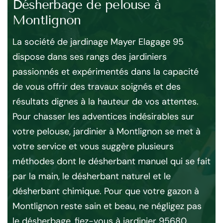
Désherbage de pelouse à
T
Montlignon
L’
qui
à M
La société de jardinage Mayer Elagage 95
s
co
dispose dans ses rangs des jardiniers
équ
passionnés et expérimentés dans la capacité
n
ef
de vous offrir des travaux soignés et des
se
résultats dignes à la hauteur de vos attentes.
 La
éq
Pour chasser les adventices indésirables sur
Mo
votre pelouse, jardinier à Montlignon se met à
e
hau
votre service et vous suggère plusieurs
de 
méthodes dont le désherbant manuel qui se fait
ée
de
par la main, le désherbant naturel et le
réa
désherbant chimique. Pour que votre gazon à
ac
Montlignon reste sain et beau, ne négligez pas
mat
le désherbage, fiez-vous à jardinier 95680.