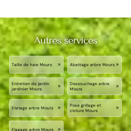
Autres services
Taille de haie Mours
Abattage arbre Mours
Entretien de jardin
Dessouchage arbre
jardinier Mours
Mours
Pose grillage et
Etetage arbre Mours
cloture Mours
Elagage arbre Mours