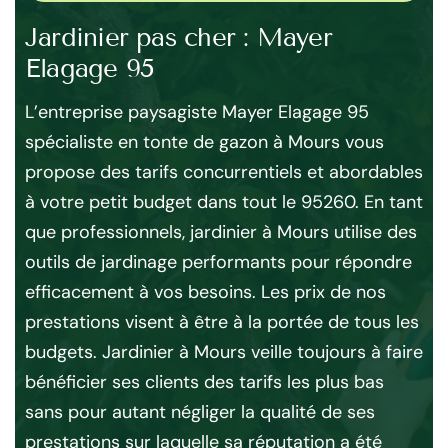
Jardinier pas cher : Mayer
Po
Elagage 95
p
use
L’entreprise paysagiste Mayer Elagage 95
La
a
spécialiste en tonte de gazon à Mours vous
pro
propose des tarifs concurrentiels et abordables
cr
nes
à votre petit budget dans tout le 95260. En tant
pr
il
que professionnels, jardinier à Mours utilise des
les
outils de jardinage performants pour répondre
au
efficacement à vos besoins. Les prix de nos
vot
en
prestations visent à être à la portée de tous les
la
ion
budgets. Jardinier à Mours veille toujours à faire
vo
 95
bénéficier ses clients des tarifs les plus bas
soi
qui
sans pour autant négliger la qualité de ses
l’e
prestations sur laquelle sa réputation a été
à 