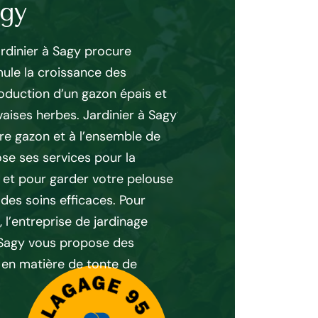
agy
En tondant régulièremen
l'étalement et à l'épais
ardinier à Sagy procure
constituent votre gazon
mule la croissance des
hors pair et des matérie
roduction d’un gazon épais et
jardinier à Sagy est en
aises herbes. Jardinier à Sagy
travail rapide et fiabl
tre gazon et à l’ensemble de
satisfaisant. La tonte e
ose ses services pour la
contre l'envahissement
 et pour garder votre pelouse
un, en épaississant le g
 des soins efficaces. Pour
De deux, en stoppant le
, l’entreprise de jardinage
les empêche de se repro
 Sagy vous propose des
élimination.
 en matière de tonte de