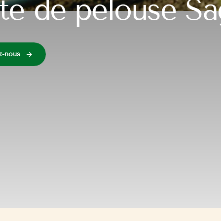
te de pelouse S
z-nous