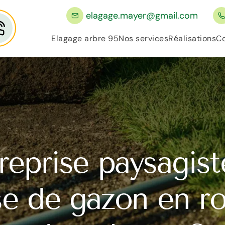
elagage.mayer@gmail.com
Elagage arbre 95
Nos services
Réalisations
Co
reprise paysagist
e de gazon en ro