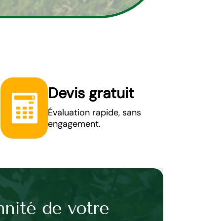
Devis gratuit
Évaluation rapide, sans
engagement.
nnité de votre
Tonte d’her