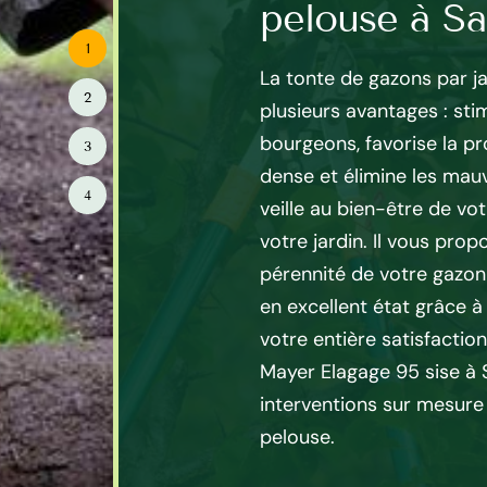
pelouse à S
1
coûtera beaucoup moins cher
La tonte de gazons par j
2
 remplacer. Couper
plusieurs avantages : sti
re l’épaississement et
bourgeons, favorise la p
3
est également le meilleur
dense et élimine les mauv
4
ment contre les mauvaises
veille au bien-être de vo
ller avec ardeur, dévouement
votre jardin. Il vous prop
nier à Sagy est dans la
pérennité de votre gazon
ller et de vous accompagner
en excellent état grâce à
s tonte de pelouse dans le
votre entière satisfaction
à Sagy a un double effet
Mayer Elagage 95 sise à
thétique et sur la santé des
interventions sur mesure
pelouse.