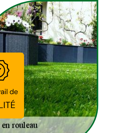
ail de
LITÉ