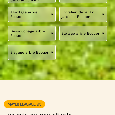
Abattage arbre
Entretien de jardin
Ecouen
jardinier Ecouen
Dessouchage arbre
Etetage arbre Ecouen
Ecouen
Elagage arbre Ecouen
MAYER ELAGAGE 95