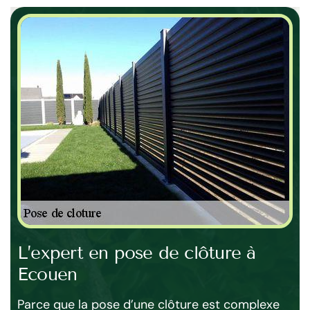
en
L’expert en pose de clôture à
Po
Ecouen
le
Ins
re
na
Parce que la pose d’une clôture est complexe