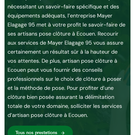
pr
nécessitant un savoir-faire spécifique et des
 en
ter
équipements adéquats, l’entreprise Mayer
 la
éq
Elagage 95 met à votre profit le savoir-faire de
n
Ar
ses artisans pose clôture à Ecouen. Recourir
ure
et
aux services de Mayer Elagage 95 vous assure
par
certainement un résultat sûr à la hauteur de
t
l’
vos attentes. De plus, artisan pose clôture à
che
da
Ecouen peut vous fournir des conseils
agu
professionnels sur le choix de clôture à poser
sat
et la méthode de pose. Pour profiter d’une
mei
clôture bien posée assurant la délimitation
totale de votre domaine, solliciter les services
d’artisan pose clôture à Ecouen.
Tous nos préstations