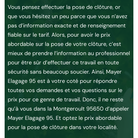
Vous pensez effectuer la pose de clôture, or
L’
.
que vous hésitez un peu parce que vous n’avez
pro
se
pas d’information exacte et de renseignement
un
fiable sur le tarif. Alors, pour avoir le prix
la
abordable sur la pose de votre clôture, c’est
san
mieux de prendre l’information au professionnel
Ar
pour être sûr d’effectuer ce travail en toute
ég
sécurité sans beaucoup soucier. Ainsi, Mayer
des
Elagage 95 est à votre coté pour répondre
vot
on
toutes vos demandes et vos questions sur le
cl
e.
prix pour ce genre de travail. Donc, il ne reste
bé
e
qu’à vous dans la Montgeroult 95650 d’appeler
de
ès
Mayer Elagage 95. Et optez le prix abordable
vo
pour la pose de clôture dans votre localité.
cl
trè