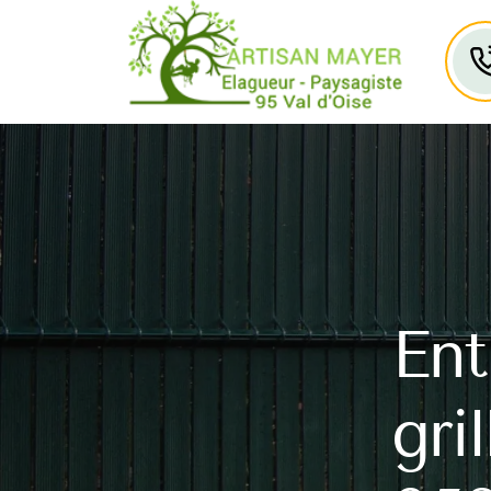
Ent
gri