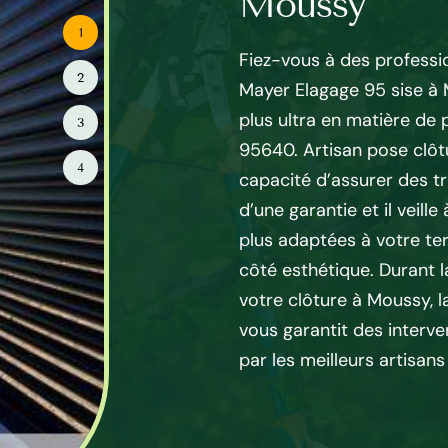
ussy
Moussy
1
anisse pour délimiter son
Fiez-vous à des professi
2
e excellente idée mais sa
Mayer Elagage 95 sise à 
de professionnel. En effet, la
plus ultra en matière de 
3
sse demande de la
95640. Artisan pose clôt
4
ppropriés. De plus, les
capacité d’assurer des 
 un peu complexes
d’une garantie et il veille
t du professionnalisme.
plus adaptées à votre ter
ure Mayer Elagage 95 à
côté esthétique. Durant l
 qu’il vous faut. De un,
votre clôture à Moussy, 
ussy dispose des
vous garantit des interve
De deux, il a la compétence
par les meilleurs artisan
é.