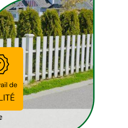
ail de
LITÉ