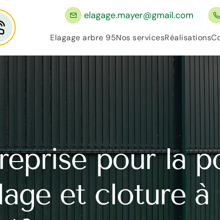
elagage.mayer@gmail.com
Elagage arbre 95
Nos services
Réalisations
Co
reprise pour la p
llage et cloture 