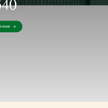
640
z-nous