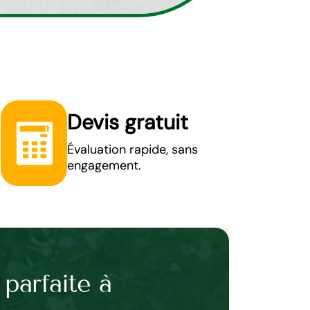
Devis gratuit
Évaluation rapide, sans
engagement.
 parfaite à
Pose de clôt