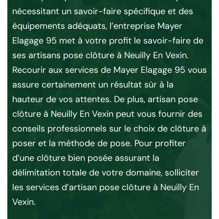
n
nécessitant un savoir-faire spécifique et des
mét
équipements adéquats, l’entreprise Mayer
May
Elagage 95 met à votre profit le savoir-faire de
es
ans
ses artisans pose clôture à Neuilly En Vexin.
en 
es
Recourir aux services de Mayer Elagage 95 vous
la 
assure certainement un résultat sûr à la
ga
hauteur de vos attentes. De plus, artisan pose
à N
 la
clôture à Neuilly En Vexin peut vous fournir des
mur
lly
conseils professionnels sur le choix de clôture à
es
poser et la méthode de pose. Pour profiter
ap
es
d’une clôture bien posée assurant la
pr
lly
délimitation totale de votre domaine, solliciter
mot
les services d’artisan pose clôture à Neuilly En
Vexin.