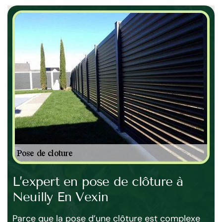
En
L’expert en pose de clôture à
Po
Neuilly En Vexin
E
Parce que la pose d’une clôture est complexe
Fo