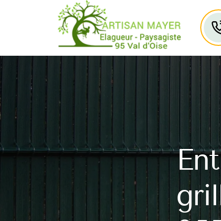
Ent
gri