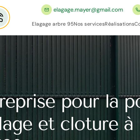
elagage.mayer@gmail.com
Elagage arbre 95
Nos services
Réalisations
Co
reprise pour la p
llage et cloture à