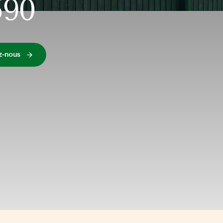
590
z-nous