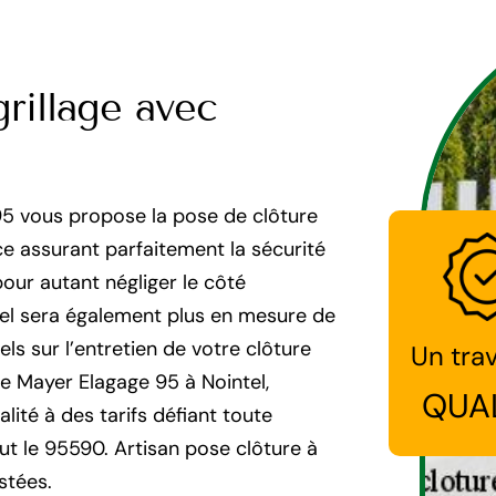
rillage avec
95 vous propose la pose de clôture
ace assurant parfaitement la sécurité
ur autant négliger le côté
tel sera également plus en mesure de
s sur l’entretien de votre clôture
Un trav
ure Mayer Elagage 95 à Nointel,
QUA
té à des tarifs défiant toute
t le 95590. Artisan pose clôture à
stées.