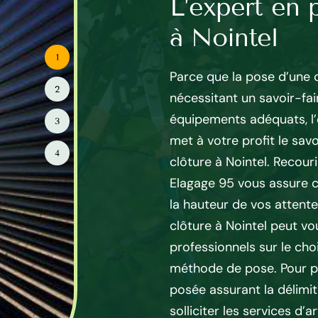
ure en PVC à
L’expert en 
à Nointel
1
oit répondre à plusieurs
Parce que la pose d’une 
2
 travaux sont complexes
nécessitant un savoir-fai
atériels appropriés
équipements adéquats, l’
3
de pose clôture Mayer
met à votre profit le sav
4
es rangs des artisans
clôture à Nointel. Recour
s, capables de tout prendre
Elagage 95 vous assure c
lôture en PVC. Artisan pose
la hauteur de vos attente
les préparatifs, la mise en
clôture à Nointel peut vo
r une pose clôture PVC
professionnels sur le cho
Paysagiste à Nointel utilise
méthode de pose. Pour pr
et met en œuvre son savoir-
posée assurant la délimit
tat impeccable.
solliciter les services d’a