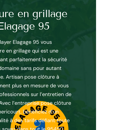
ure en grillage
Pose clôtur
Elagage 95
Mayer Elag
Mayer Elagage 95 vous
La pose de clôture en m
e en grillage qui est une
un savoir-faire spécifi
rant parfaitement la sécurité
L’entreprise de pose cl
domaine sans pour autant
biais de ses artisans à
ue. Artisan pose clôture à
s’occuper efficacement
ment plus en mesure de vous
murets, quelque soit l’u
fessionnels sur l’entretien de
jardinier, etc.). Minutie
 Avec l’entreprise pose clôture
à Themericourt vous gar
ricourt, bénéficiez d’un
mesure, réalisées suivant
é à des tarifs défiant toute
désirs. L’entreprise pos
 soyez dans tout le 95450.
la réussite de votre pro