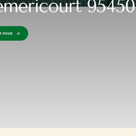
mericourt 95450
z-nous