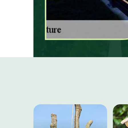
solliciter les services d’ar
Themericourt.