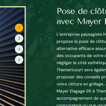
ose de clôture
Pose de clôt
rt
avec Mayer 
1
lôture est complexe
L’entreprise paysagiste 
2
e spécifique et des
propose la pose de clôtur
ntreprise Mayer Elagage 95
alternative efficace assu
3
r-faire de ses artisans pose
des occupants de votre 
4
courir aux services de Mayer
négliger le côté esthétiq
rtainement un résultat sûr à
Themericourt sera égale
 De plus, artisan pose
proposer des conseils pro
t vous fournir des conseils
votre clôture en grillage.
 de clôture à poser et la
Mayer Elagage 95 à Theme
iter d’une clôture bien
accompagnement de qualit
tion totale de votre domaine,
concurrence où que vous