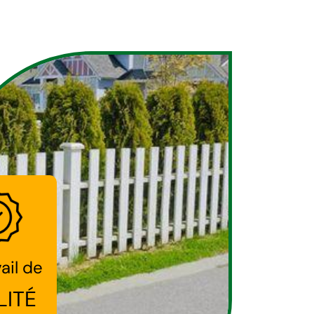
ail de
LITÉ