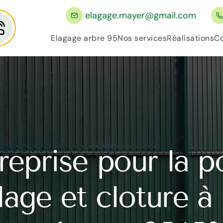
elagage.mayer@gmail.com
Elagage arbre 95
Nos services
Réalisations
Co
reprise pour la p
llage et cloture à