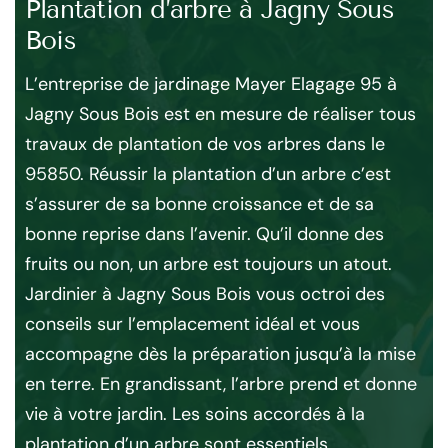
Plantation d’arbre à Jagny Sous
Po
Bois
S
e
is
L’entreprise de jardinage Mayer Elagage 95 à
Qu
s
Jagny Sous Bois est en mesure de réaliser tous
vou
 au
travaux de plantation de vos arbres dans le
l’e
95850. Réussir la plantation d’un arbre c’est
à 
es
s’assurer de sa bonne croissance et de sa
pla
bonne reprise dans l’avenir. Qu’il donne des
sel
t
fruits ou non, un arbre est toujours un atout.
con
Jardinier à Jagny Sous Bois vous octroi des
Bo
lon
conseils sur l’emplacement idéal et vous
ha
accompagne dès la préparation jusqu’à la mise
Le
en terre. En grandissant, l’arbre prend et donne
agr
 en
vie à votre jardin. Les soins accordés à la
ég
plantation d’un arbre sont essentiels.
zon