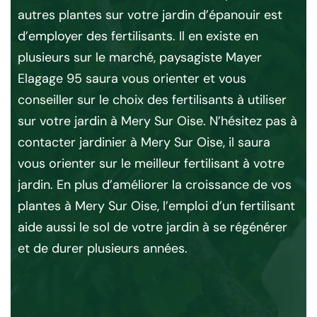
O
autres plantes sur votre jardin d’épanouir est
d’employer des fertilisants. Il en existe en
a
Ava
plusieurs sur le marché, paysagiste Mayer
sav
Elagage 95 saura vous orienter et vous
fiés
au
conseiller sur le choix des fertilisants à utiliser
Alo
sur votre jardin à Mery Sur Oise. N’hésitez pas à
r
et 
contacter jardinier à Mery Sur Oise, il saura
s
mie
vous orienter sur le meilleur fertilisant à votre
e
d’a
jardin. En plus d’améliorer la croissance de vos
tou
plantes à Mery Sur Oise, l’emploi d’un fertilisant
en
à 
aide aussi le sol de votre jardin à se régénérer
inf
et de durer plusieurs années.
qui
à
Do
si
dev