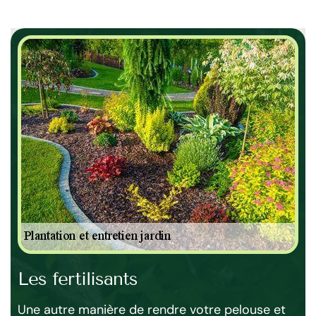
Les fertilisants
Op
et
Une autre manière de rendre votre pelouse et