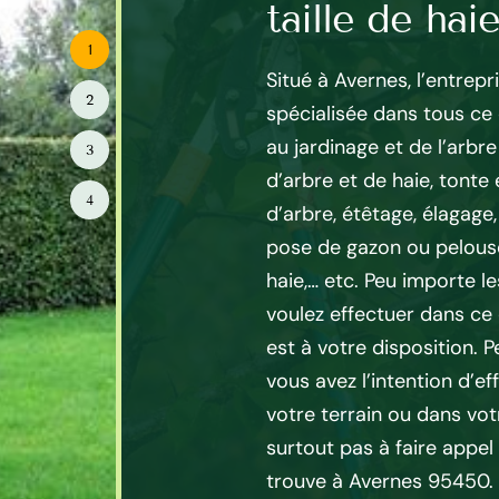
taille de haie
taille de hai
1
Situé à Avernes, l’entrep
2
spécialisée dans tous ce 
ravaux de taille de haie, or
au jardinage et de l’arb
3
parce que vous ne disposez
d’arbre et de haie, tonte
te et de renseignement fiable
4
d’arbre, étêtage, élagage,
e. Alors, pour obtenir de tarif
pose de gazon ou pelouse 
rix pas cher, sur ce travail,
haie,… etc. Peu importe l
 à l’expert pour être sûr de
voulez effectuer dans ce
 tranquillité. Donc, Mayer
est à votre disposition. 
oute pour répondre à tous
vous avez l’intention d’eff
ons sur le tarif avec des
votre terrain ou dans votr
actes. Alors, entre en
surtout pas à faire appel
5 qui se localise dans
trouve à Avernes 95450. 
 donc le tarif abordable de