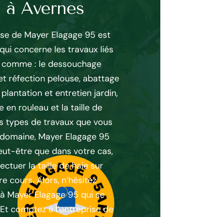
e à Avernes
taille de ha
rise de Mayer Elagage 95 est
Avant de débuter un pro
qui concerne les travaux liés
savoir le devis en avanc
re comme : le dessouchage
se bien prévoir face aux
 et réfection pelouse, abattage
à effectuer. Donc, pour
 plantation et entretien jardin,
taille de haie, c’est mi
en rouleau et la taille de
auprès de professionnel
es types de travaux que vous
réaliser l’entretien de 
 domaine, Mayer Elagage 95
95 est prêt à vous rép
Peut-être que dans votre cas,
qui concerne le renseig
ectuer la taille de haie sur
exacte et complète sur l
e cours. Alors, n’hésitez
contactez rapidement q
 à Mayer Elagage 95 qui se
95450. Ainsi, rassurez 
Et comptez à l’entreprise de
Elagage 95 l’obtention d