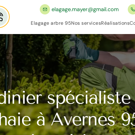
elagage.mayer@gmail.com
Elagage arbre 95
Nos services
Réalisations
Co
dinier spécialiste 
haie à Avernes 9