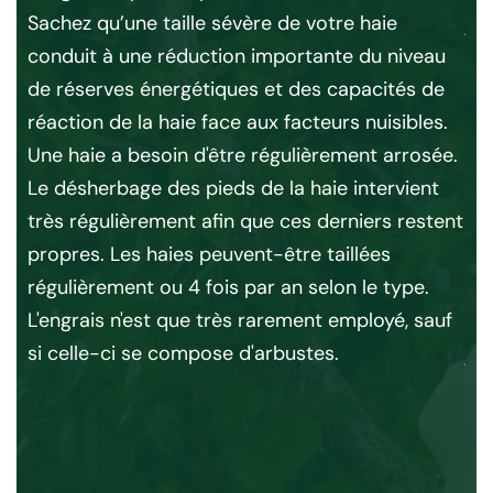
Sachez qu’une taille sévère de votre haie
n
jar
conduit à une réduction importante du niveau
urs
sp
de réserves énergétiques et des capacités de
ier
L’
réaction de la haie face aux facteurs nuisibles.
bia
Une haie a besoin d'être régulièrement arrosée.
 de
pa
Le désherbage des pieds de la haie intervient
aux
s’
très régulièrement afin que ces derniers restent
aie
vot
propres. Les haies peuvent-être taillées
sou
régulièrement ou 4 fois par an selon le type.
ut
gar
L'engrais n'est que très rarement employé, sauf
su
si celle-ci se compose d'arbustes.
 de
jar
réu
per
vo