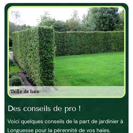
 à
Des conseils de pro !
Pl
à
Voici quelques conseils de la part de jardinier à
Longuesse pour la pérennité de vos haies.
La 