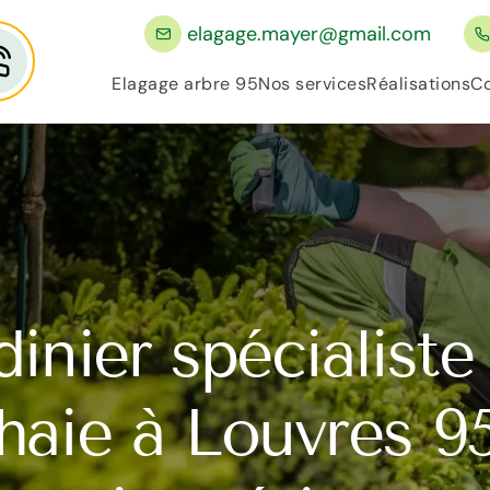
elagage.mayer@gmail.com
Elagage arbre 95
Nos services
Réalisations
Co
dinier spécialiste 
haie à Louvres 9