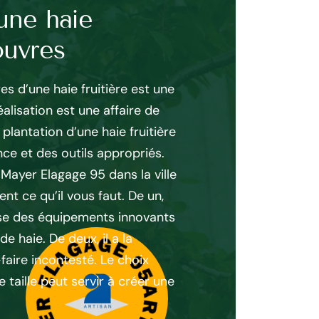
’une haie
Haies fleuri
ouvres
Savez-vous que les haie
esthétiques ! La haie de
es d’une haie fruitière est une
fois d’arbustes caducs e
alisation est une affaire de
spécialiste comme jardi
 plantation d’une haie fruitière
utile pour mieux choisir
e et des outils appropriés.
votre jardin. Jardinier 
 Mayer Elagage 95 dans la ville
adapté à votre aménage
nt ce qu’il vous faut. De un,
savoir-faire et à l’étude
ose des équipements innovants
chez vous. Paysagiste 
e haie. De deux, il a la
des arbustes au feuillag
aire incontesté. Le choix
espèces à écorce pigme
e taille peut servir à créer une
couleur à la haie en hive