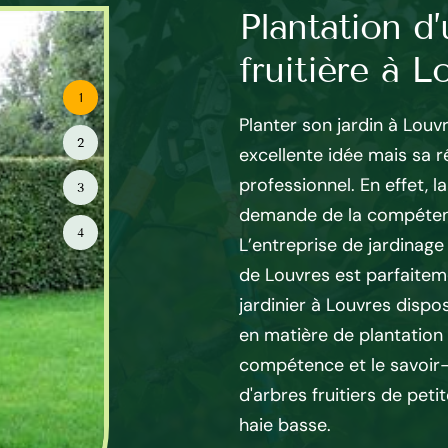
 95 : l’expert
Plantation d
fruitière à L
1
ayer Elagage 95 est en
Planter son jardin à Louvr
2
large panel de prestations
excellente idée mais sa ré
esoins en haies à Louvres.
professionnel. En effet, la
3
 passionnés, paysagiste à
demande de la compétenc
4
travaux de la taille de haies,
L’entreprise de jardinage
t autres. Jardinier à Louvres
de Louvres est parfaiteme
aux de qualités et des
jardinier à Louvres disp
exigences. Les interventions
en matière de plantation d
nt complexes et fatigantes,
compétence et le savoir-f
 professionnel en jardinage
d'arbres fruitiers de petit
st convenable pour profiter
haie basse.