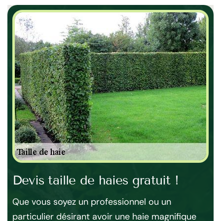
e
Devis taille de haies gratuit !
Dé
de
Que vous soyez un professionnel ou un
on
particulier désirant avoir une haie magnifique
Sit