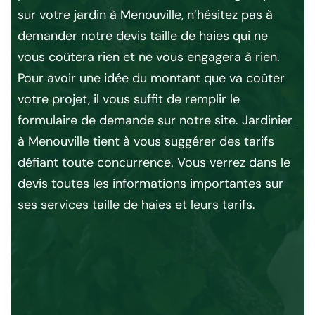
sur votre jardin à Menouville, n’hésitez pas à
El
demander notre devis taille de haies qui ne
con
e
vous coûtera rien et ne vous engagera à rien.
l’
Pour avoir une idée du montant que va coûter
hai
votre projet, il vous suffit de remplir le
d’a
formulaire de demande sur notre site. Jardinier
ja
e
à Menouville tient à vous suggérer des tarifs
la 
défiant toute concurrence. Vous verrez dans le
tr
r
devis toutes les informations importantes sur
do
tale
ses services taille de haies et leurs tarifs.
dis
ave
 à
vot
n’h
El
co