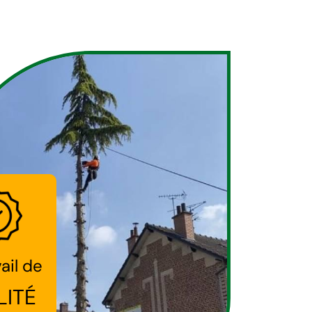
ail de
LITÉ