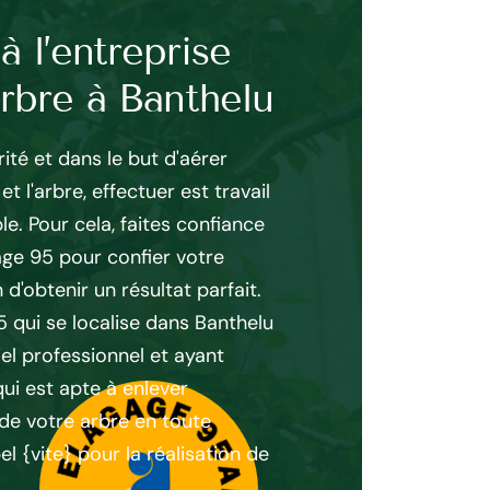
à l’entreprise
Découvrez l
arbre à Banthelu
d’un élagag
ité et dans le but d'aérer
Pour effectuer une opé
t l'arbre, effectuer est travail
beaucoup de somme à dé
le. Pour cela, faites confiance
utopique de trouver le 
age 95 pour confier votre
l'existence demandes 
 d'obtenir un résultat parfait.
de réaliser votre travai
 qui se localise dans Banthelu
rentable. De plus, Maye
l professionnel et ayant
Banthelu 95420 vous pr
ui est apte à enlever
adéquat avant d'effectue
de votre arbre en toute
puissiez bien fixer le p
el {vite} pour la réalisation de
énorme, il ne vous reste
rapidement Mayer Elaga