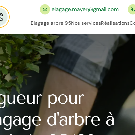
elagage.mayer@gmail.com
Elagage arbre 95
Nos services
Réalisations
Co
gueur pour
lagage d'arbre à