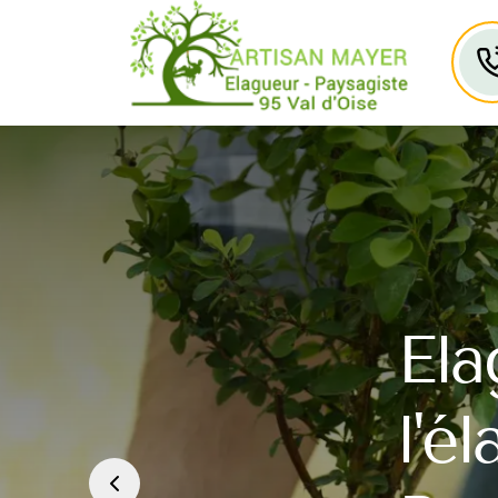
Ela
l'é