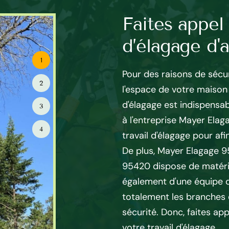
élagage à
Faites appel 
d’élagage d'
1
 95 à Banthelu est
Pour des raisons de sécur
2
lagage dans tout le 95420.
l'espace de votre maison e
 nous vous orienterons dans
d'élagage est indispensab
3
os besoins, votre budget et
à l'entreprise Mayer Elag
4
n matière d’horticole. Chaque
travail d'élagage pour afin
 cas par cas. Avec ses
De plus, Mayer Elagage 95
nces dans le métier, élagueur
95420 dispose de matérie
ntervenir efficacement chez
également d'une équipe q
t de qualité sans pour autant
totalement les branches 
e. Egalement, élagueur 95420
sécurité. Donc, faites app
les traitements adaptés à
votre travail d'élagage.