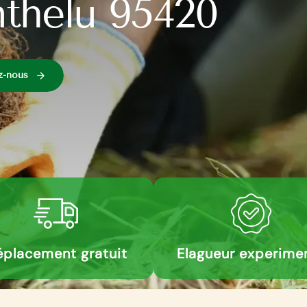
thelu 95420
z-nous
placement gratuit
Elagueur experime