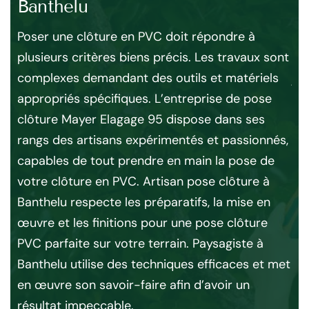
Banthelu
po
B
’un
Poser une clôture en PVC doit répondre à
plusieurs critères biens précis. Les travaux sont
Pou
complexes demandant des outils et matériels
jar
re.
appropriés spécifiques. L’entreprise de pose
mie
clôture Mayer Elagage 95 dispose dans ses
gr
se
rangs des artisans expérimentés et passionnés,
vr
s
capables de tout prendre en main la pose de
au
s
votre clôture en PVC. Artisan pose clôture à
Ela
Banthelu respecte les préparatifs, la mise en
équ
e
œuvre et les finitions pour une pose clôture
ha
PVC parfaite sur votre terrain. Paysagiste à
Alo
r
Banthelu utilise des techniques efficaces et met
loc
en œuvre son savoir-faire afin d’avoir un
ses
résultat impeccable.
de 