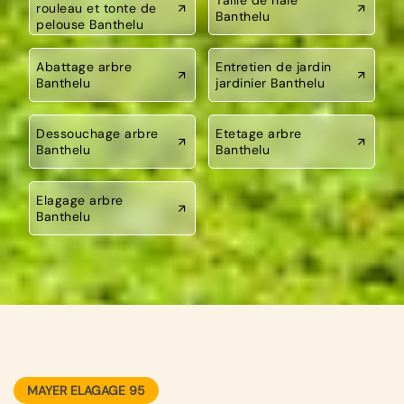
rouleau et tonte de
Banthelu
pelouse Banthelu
Abattage arbre
Entretien de jardin
Banthelu
jardinier Banthelu
Dessouchage arbre
Etetage arbre
Banthelu
Banthelu
Elagage arbre
Banthelu
MAYER ELAGAGE 95