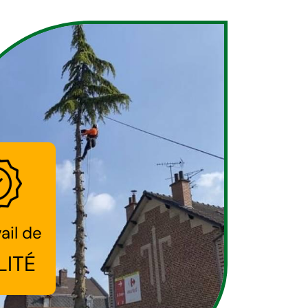
ail de
LITÉ