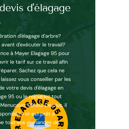
devis d'élagage
Taille de fo
t
Menucourt
ération d'élagage d'arbre?
La taille de formation d
 avant d'exécuter le travail?
opération indispensable 
iance à Mayer Elagage 95 pour
pérennité. Le meilleur m
r le tarif sur ce travail afin
est de faire appel à él
réparer. Sachez que cela ne
vous propose des servic
laissez vous conseiller par les
Élagueur à Menucourt v
de votre devis d'élagage en
pour garder votre patri
ge 95 ou le rejoignez tout
grâce à des travaux de 
 Menucourt 95180. De plus, il
préservation. Quelque so
sponibilité et est prêt à
élagueur à Menucourt est
pe tout vos demandes de
efficacement tout en g