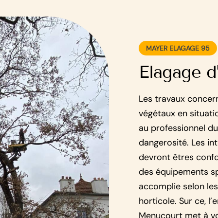
MAYER ELAGAGE 95
Elagage d
Les travaux concern
végétaux en situat
au professionnel du
dangerosité. Les int
devront êtres confo
des équipements spé
accomplie selon les
horticole. Sur ce, l
Menucourt met à vot