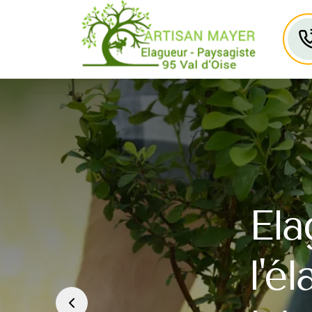
Ela
l'é