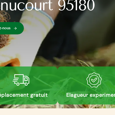
nucourt 95180
z-nous
placement gratuit
Elagueur experime