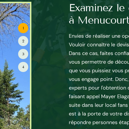
élagage à
Examinez le 
à Menucour
1
e 95 à Menucourt est
Envies de réaliser une op
2
lagage dans tout le 95180.
Vouloir connaître le devis
, nous vous orienterons
Dans ce cas, faites conf
3
 de vos besoins, votre
vous permettre de découvri
4
n locale en matière
que vous puissiez vous p
est ainsi élaboré au cas par
vous engage point. Donc, 
nées d’expériences dans le
experts pour l'obtention 
rt est capable d’intervenir
faisant appel Mayer Elaga
r offrir un résultat de
suite dans leur local fans
gliger le côté esthétique.
est à la porte de votre di
 est en mesure d’effectuer
répondre personnes éta