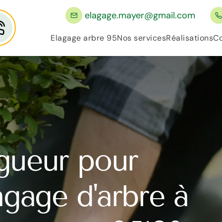
elagage.mayer@gmail.com
Elagage arbre 95
Nos services
Réalisations
Co
gueur pour
lagage d'arbre à