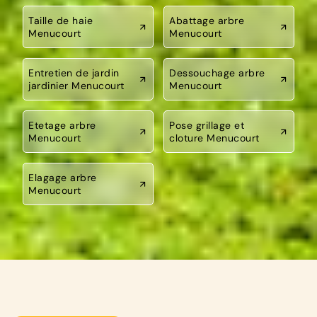
Taille de haie
Abattage arbre
Menucourt
Menucourt
Entretien de jardin
Dessouchage arbre
jardinier Menucourt
Menucourt
Etetage arbre
Pose grillage et
Menucourt
cloture Menucourt
Elagage arbre
Menucourt