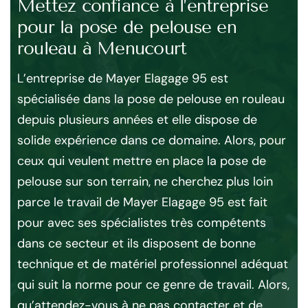
Mettez confiance à l’entreprise
To
pour la pose de pelouse en
Tr
rouleau à Menucourt
mo
met
re
s
L’entreprise de Mayer Elagage 95 est
l’é
spécialisée dans la pose de pelouse en rouleau
C’
80.
depuis plusieurs années et elle dispose de
na
le
solide expérience dans ce domaine. Alors, pour
Co
ne
ceux qui veulent mettre en place la pose de
et 
des
pelouse sur son terrain, ne cherchez plus loin
dan
parce le travail de Mayer Elagage 95 est fait
ac
ent
pour avec ses spécialistes très compétents
de
dans ce secteur et ils disposent de bonne
Me
technique et de matériel professionnel adéquat
l’a
qui suit la norme pour ce genre de travail. Alors,
he
qu’attendez-vous à ne pas contacter et de