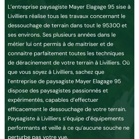
de
L’entreprise paysagiste Mayer Elagage 95 sise à
Li
Livilliers réalise tous les travaux concernant le
dessouchage de terrain dans tout le 95300 et
Le 
ses environs. Ses plusieurs années dans le
de
métier lui ont permis à de maitriser et de
s
tra
connaitre parfaitement toutes les techniques
jet
D’a
de déracinement de votre terrain à Livilliers. Où
pré
que vous soyez à Livilliers, sachez que
ur
Do
l’entreprise de paysagiste Mayer Elagage 95
ad
dispose des paysagistes passionnés et
s
pu
expérimentés, capables d’effectuer
ous
qua
efficacement le dessouchage de votre terrain.
im
Paysagiste à Livilliers s’équipe d’équipements
dan
performants et veille à ce qu’aucune souche ne
spé
perturbe pas votre vue.
de