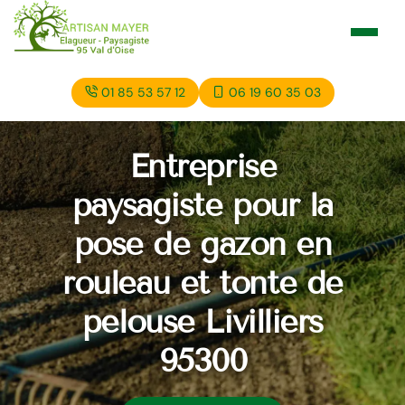
01 85 53 57 12
06 19 60 35 03
Entreprise
paysagiste pour la
pose de gazon en
rouleau et tonte de
pelouse Livilliers
95300