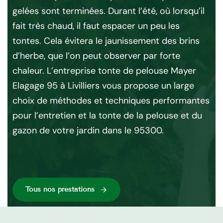
gelées sont terminées. Durant l’été, où lorsqu’il
dé
r.
fait très chaud, il faut espacer un peu les
95
tontes. Cela évitera le jaunissement des brins
ess
d’herbe, que l’on peut observer par forte
en 
en
chaleur. L’entreprise tonte de pelouse Mayer
l’a
ion
Elagage 95 à Livilliers vous propose un large
in
 95
choix de méthodes et techniques performantes
at
qui
pour l’entretien et la tonte de la pelouse et du
La 
gazon de votre jardin dans le 95300.
gr
tou
ca
Tous nos préstations