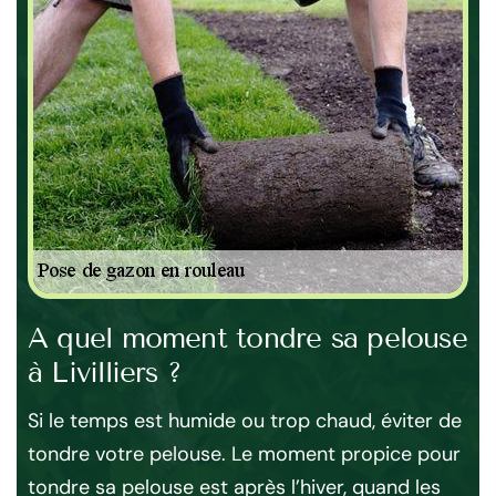
A quel moment tondre sa pelouse
Tr
à Livilliers ?
M
use
Si le temps est humide ou trop chaud, éviter de
Jar
la
tondre votre pelouse. Le moment propice pour
tot
tondre sa pelouse est après l’hiver, quand les
tra